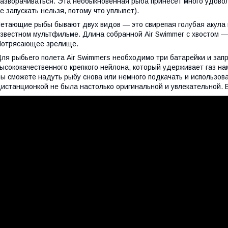
азворачиваться. Эта необыкновенная рыба принесет много удово
е запускать нельзя, потому что уплывет).
етающие рыбы бывают двух видов — это свирепая голубая акула и
звестном мультфильме. Длина собранной Air Swimmer с хвостом — 
Потрясающее зрелище.
ля рыбьего полета Air Swimmers необходимо три батарейки и зап
ысококачественного крепкого нейлона, который удерживает газ н
ы сможете надуть рыбу снова или немного подкачать и использова
истанционкой не была настолько оригинальной и увлекательной. 