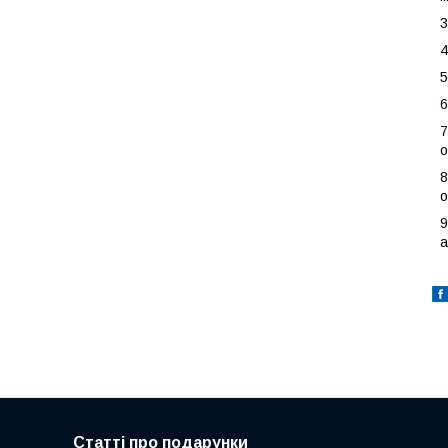
3
4
5
6
7
о
8
о
9
а
Статті про подарунки