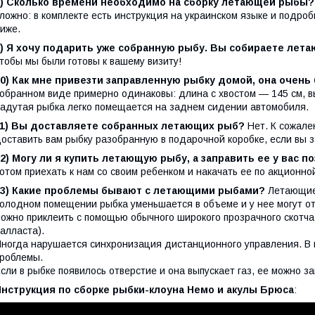
8) Сколько времени необходимо на сборку летающей рыбы?
ложно: в комплекте есть инструкция на украинском языке и подро
иже.
9) Я хочу подарить уже собранную рыбу. Вы собираете лет
тобы мы были готовы к вашему визиту!
10) Как мне привезти заправленную рыбку домой, она очень
обранном виде примерно одинаковы: длина с хвостом — 145 см, в
адутая рыбка легко помещается на заднем сидении автомобиля.
11) Вы доставляете собранных летающих рыб?
Нет. К сожале
оставить вам рыбку разобранную в подарочной коробке, если вы з
2) Могу ли я купить летающую рыбу, а заправить ее у вас п
отом приехать к нам со своим ребенком и накачать ее по акционно
13) Какие проблемы бывают с летающими рыбами?
Летающие 
олодном помещении рыбка уменьшается в объеме и у нее могут от
ожно приклеить с помощью обычного широкого прозрачного скотча
алласта).
ногда нарушается синхронизация дистанционного управления. В 
роблемы.
сли в рыбке появилось отверстие и она выпускает газ, ее можно за
Инструкция по сборке рыбки-клоуна Немо и акулы Брюса
: