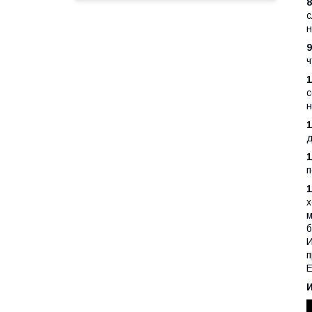
с
н
ч
с
н
д
1
п
х
м
б
И
п
Е