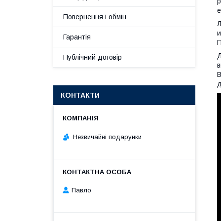
р
е
Повернення і обмін
Л
и
Гарантія
Д
Публічний договір
в
В
д
КОНТАКТИ
Незвичайні подарунки
Павло