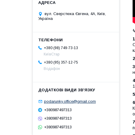
вул. Сверстюка Євгена, 4А, Київ,
Україна
Ч
О
+380 (98) 749-73-13
к
КиївСтар
+380 (95) 357-12-75
Водафон
н
4
1
5
podarunky.office@gmail.com
6
К
+380987497313
о
+380987497313
+380987497313
п