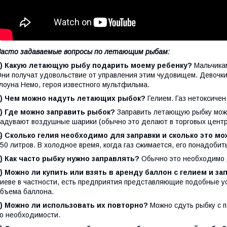
асто задаваемые вопросы по летающим рыбам:
1) Какую летающую рыбу подарить моему ребенку?
Мальчикам
ни получат удовольствие от управления этим чудовищем. Девочки
лоуна Немо, героя известного мультфильма.
2) Чем можно надуть летающих рыбок?
Гелием. Газ нетоксичен,
3) Где можно заправить рыбок?
Заправить летающую рыбку можн
адувают воздушные шарики (обычно это делают в торговых центр
) Сколько гелия необходимо для заправки и сколько это мо
50 литров. В холодное время, когда газ сжимается, его понадоби
) Как часто рыбку нужно заправлять?
Обычно это необходимо д
) Можно ли купить или взять в аренду баллон с гелием и з
иеве в частности, есть предприятия представляющие подобные ус
бъема баллона.
7) Можно ли использовать их повторно?
Можно сдуть рыбку с п
о необходимости.