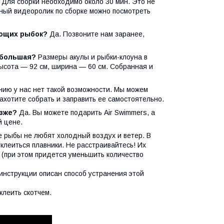
Для сборки необходимо около 30 мин. Это не
бный видеоролик по сборке можно посмотреть
ающих рыбок?
Да. Позвоните нам заранее,
 большая?
Размеры акулы и рыбки-клоуна в
ысота — 92 см, ширина — 60 см. Собранная и
нию у нас нет такой возможности. Мы можем
ахотите собрать и заправить ее самостоятельно.
озже?
Да. Вы можете подарить Air Swimmers, а
й цене.
рыбы не любят холодный воздух и ветер. В
клеиться плавники. Не расстраивайтесь! Их
 (при этом придется уменьшить количество
инструкции описан способ устранения этой
клеить скотчем.