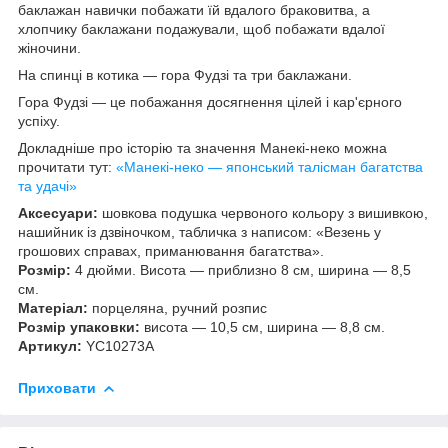
баклажан навички побажати їй вдалого браковитва, а
хлопчику баклажани подажували, щоб побажати вдалої
жіночини.
На спинці в котика — гора Фудзі та три баклажани.
Гора Фудзі — це побажання досягнення цілей і кар'єрного
успіху.
Докладніше про історію та значення Манекі-неко можна
прочитати тут:
«Манекі-неко — японський талісман багатства
та удачі»
Аксесуари:
шовкова подушка червоного кольору з вишивкою,
нашийник із дзвіночком, табличка з написом: «Везень у
грошових справах, приманювання багатства».
Розмір:
4 дюйми. Висота — приблизно 8 см, ширина — 8,5
см.
Матеріал:
порцеляна, ручний розпис
Розмір упаковки:
висота — 10,5 см, ширина — 8,8 см.
Артикул:
YC10273A
Приховати