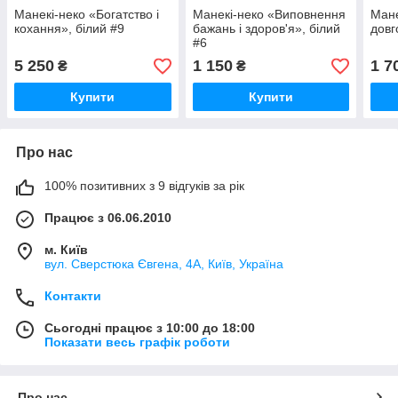
Манекі-неко «Богатство і
Манекі-неко «Виповнення
Мане
кохання», білий #9
бажань і здоров'я», білий
довг
#6
5 250
1 150
1 7
₴
₴
Купити
Купити
Про нас
100% позитивних з 9 відгуків за рік
Працює з 06.06.2010
м. Київ
вул. Сверстюка Євгена, 4А, Київ, Україна
Контакти
Сьогодні працює з 10:00 до 18:00
Показати весь графік роботи
Про нас