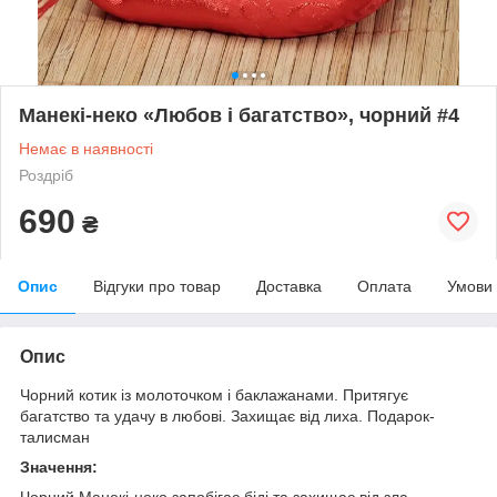
Манекі-неко «Любов і багатство», чорний #4
Немає в наявності
Роздріб
690
₴
Опис
Відгуки про товар
Доставка
Оплата
Умови
Опис
Чорний котик із молоточком і баклажанами. Притягує
багатство та удачу в любові. Захищає від лиха. Подарок-
талисман
Значення:
Чорний Манекі-неко запобігає біді та захищає від зла.