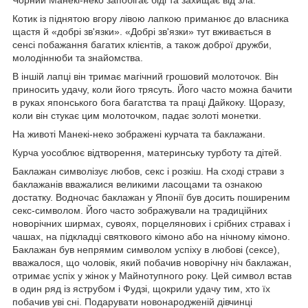
Котик із піднятою вгору лівою лапкою приманює до власника
щастя й «добрі зв'язки». «Добрі зв'язки» тут вживається в
сенсі побажання багатих клієнтів, а також доброї дружби,
молодіннюби та знайомства.
В іншій лапці він тримає магічний грошовий молоточок. Він
приносить удачу, коли його трясуть. Його часто можна бачити
в руках японського бога багатства та праці Дайкоку. Щоразу,
коли він стукає цим молоточком, падає золоті монетки.
На животі Манекі-неко зображені курчата та баклажани.
Курча уособлює відтворення, материнську турботу та дітей.
Баклажан символізує любов, секс і розкіш. На сході страви з
баклажанів вважалися великими ласощами та ознакою
достатку. Водночас баклажан у Японії був досить поширеним
секс-символом. Його часто зображували на традиційних
новорічних ширмах, сувоях, порцелянових і срібних стравах і
чашах, на підкладці святкового кімоно або на нічному кімоно.
Баклажан був непрямим символом успіху в любові (сексе),
вважалося, що чоловік, який побачив новорічну ніч баклажан,
отримає успіх у жінок у Майнотупного року. Цей символ встав
в один ряд із яструбом і Фудзі, щокрили удачу тим, хто їх
побачив уві сні. Подарувати новонародженій дівчинці