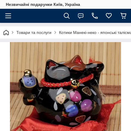
Незвичайні подарунки Київ, Україна
Товари та послуги
Котики Манекі-неко - японські талісма