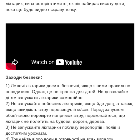
ліхтарик, ви спостерігатимете, як він набирає висоту доти,
поки ще буде видно яскраву точку.
Заходи безпеки:
1) Летючі ліхтарики досить безпечні, якщо з ними правильно
поводитися. Однак, це не іграшка для дітей. Не дозволяйте
дітям запускати ліхтарики самостійно.
2) Не запускайте небесних ліхтариків, якщо йде дощ, а також,
якщо швидкість вітру перевищує 5 м/сек. Перед запуском
обов'язково перевірте напрямок вітру, переконайтеся, що
ліхтарик не полетить на будови, дороги, дерева.
3) Не запускайте ліхтарики поблизу аеропортів і полів із
достиглим урожаєм.
4) Тримайте відро води в готовності на всяк випадок.