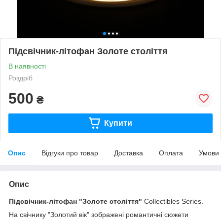
Підсвічник-літофан Золоте століття
В наявності
Роздріб
500
₴
Купити
Опис
Відгуки про товар
Доставка
Оплата
Умови
Опис
Підсвічник-літофан "Золоте століття"
Collectibles Series.
На свічнику "Золотий вік" зображені романтичні сюжети