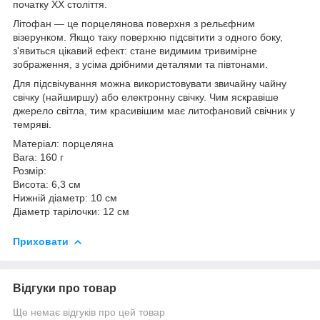
початку XX століття.
Літофан — це порцелянова поверхня з рельєфним
візерунком. Якщо таку поверхню підсвітити з одного боку,
з'явиться цікавий ефект: стане видимим тривимірне
зображення, з усіма дрібними деталями та півтонами.
Для підсвічування можна використовувати звичайну чайну
свічку (найширшу) або електронну свічку. Чим яскравіше
джерело світла, тим красивішим має литофановий свічник у
темряві.
Матеріал: порцеляна
Вага: 160 г
Розмір:
Висота: 6,3 см
Нижній діаметр: 10 см
Діаметр тарілочки: 12 см
Приховати
Відгуки про товар
Ще немає відгуків про цей товар