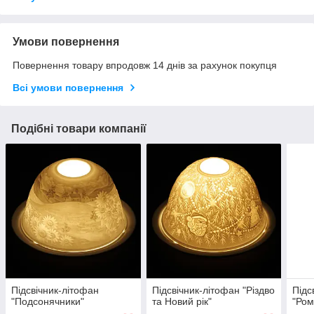
Умови повернення
Повернення товару впродовж 14 днів за рахунок покупця
Всі умови повернення
Подібні товари компанії
Підсвічник-літофан
Підсвічник-літофан "Різдво
Підс
"Подсонячники"
та Новий рік"
"Ром