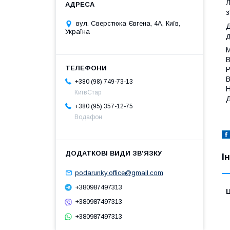
Л
з
вул. Сверстюка Євгена, 4А, Київ,
Д
Україна
д
М
В
Р
В
+380 (98) 749-73-13
Н
КиївСтар
Д
+380 (95) 357-12-75
Водафон
І
podarunky.office@gmail.com
+380987497313
Ц
+380987497313
+380987497313