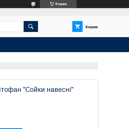
Кошик
Кошик
ітофан "Сойки навесні"