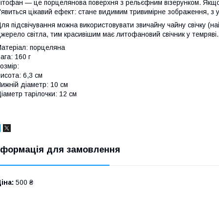
ітофан — це порцелянова поверхня з рельєфним візерунком. Якщо 
'явиться цікавий ефект: стане видимим тривимірне зображення, з 
ля підсвічування можна використовувати звичайну чайну свічку (н
жерело світла, тим красивішим має литофановий свічник у темряві.
атеріал: порцеляна
ага: 160 г
озмір:
исота: 6,3 см
ижній діаметр: 10 см
іаметр тарілочки: 12 см
нформація для замовлення
іна:
500 ₴