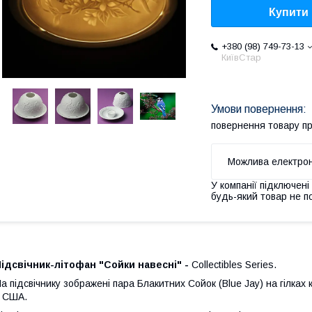
Купити
+380 (98) 749-73-13
КиївСтар
повернення товару п
У компанії підключені
будь-який товар не п
ідсвічник-літофан "Сойки навесні"
-
Collectibles Series.
а підсвічнику зображені пара Блакитних Сойок (
Blue Jay)
на гілках 
 США.