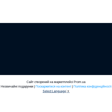
Сайт створений на маркетплейсі
Prom.ua
Незвичайні подарунки |
Поскаржитися на контент
|
Політика конфіденційності
Select Language
▼