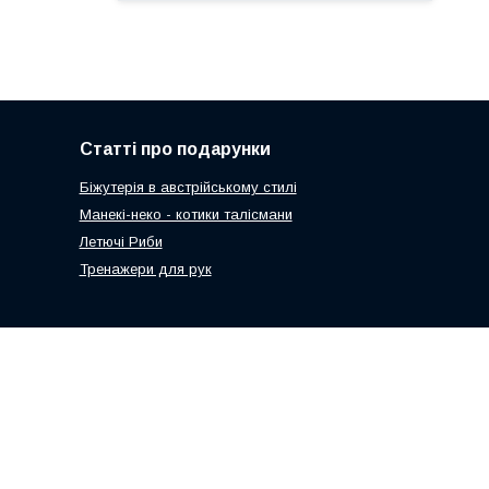
Статті про подарунки
Біжутерія в австрійському стилі
Манекі-неко - котики талісмани
Летючі Риби
Тренажери для рук