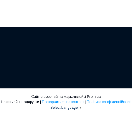
Сайт створений на маркетплейсі
Prom.ua
Незвичайні подарунки |
Поскаржитися на контент
|
Політика конфіденційності
Select Language
▼