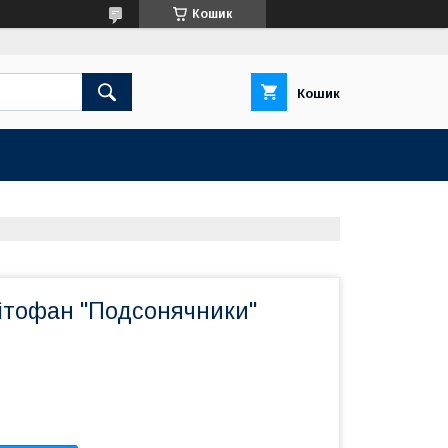
Кошик
Кошик
літофан "Подсонячники"