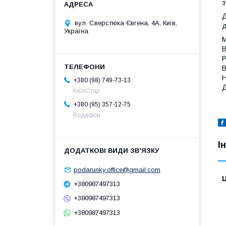
з
Д
вул. Сверстюка Євгена, 4А, Київ,
д
Україна
М
В
Р
В
Н
+380 (98) 749-73-13
Д
КиївСтар
+380 (95) 357-12-75
Водафон
І
podarunky.office@gmail.com
Ц
+380987497313
+380987497313
+380987497313