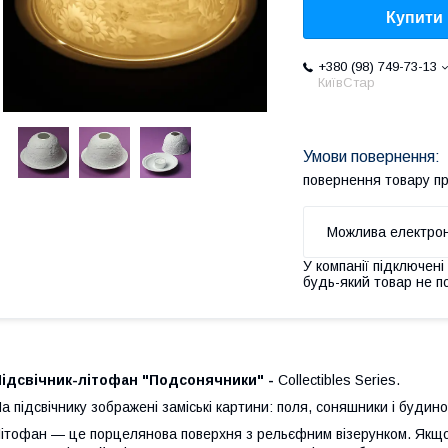
Купити
+380 (98) 749-73-13
КиївСтар
повернення товару п
У компанії підключені
будь-який товар не п
Підсвічник-літофан "Подсонячники"
-
Collectibles Series.
а підсвічнику зображені заміські картини: поля, соняшники і будино
ітофан — це порцелянова поверхня з рельєфним візерунком. Якщо 