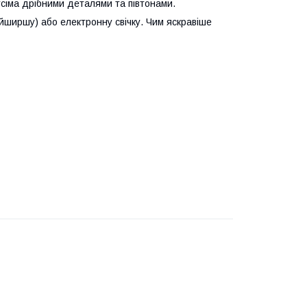
усіма дрібними деталями та півтонами.
айширшу) або електронну свічку. Чим яскравіше