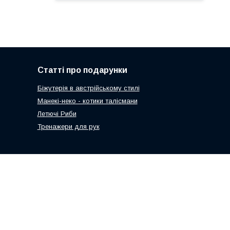
Статті про подарунки
Біжутерія в австрійському стилі
Манекі-неко - котики талісмани
Летючі Риби
Тренажери для рук