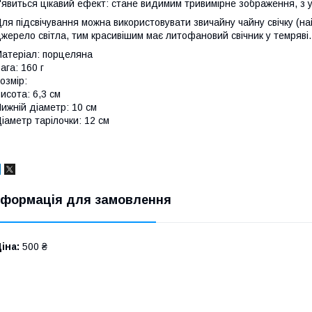
'явиться цікавий ефект: стане видимим тривимірне зображення, з 
ля підсвічування можна використовувати звичайну чайну свічку (н
жерело світла, тим красивішим має литофановий свічник у темряві.
атеріал: порцеляна
ага: 160 г
озмір:
исота: 6,3 см
ижній діаметр: 10 см
іаметр тарілочки: 12 см
нформація для замовлення
іна:
500 ₴