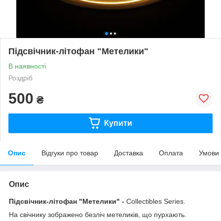
Підсвічник-літофан "Метелики"
В наявності
Роздріб
500
₴
Купити
Опис
Відгуки про товар
Доставка
Оплата
Умови
Опис
Підсвічник-літофан "Метелики"
-
Collectibles Series.
На свічнику зображено безліч метеликів, що пурхають.