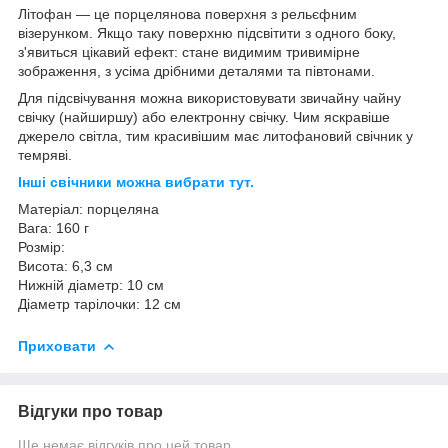
Літофан — це порцелянова поверхня з рельєфним
візерунком. Якщо таку поверхню підсвітити з одного боку,
з'явиться цікавий ефект: стане видимим тривимірне
зображення, з усіма дрібними деталями та півтонами.
Для підсвічування можна використовувати звичайну чайну
свічку (найширшу) або електронну свічку. Чим яскравіше
джерело світла, тим красивішим має литофановий свічник у
темряві.
Інші свічники можна вибрати тут.
Матеріал: порцеляна
Вага: 160 г
Розмір:
Висота: 6,3 см
Нижній діаметр: 10 см
Діаметр тарілочки: 12 см
Приховати
Відгуки про товар
Ще немає відгуків про цей товар