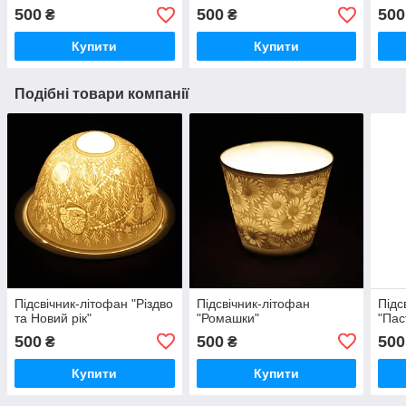
500
500
500
₴
₴
Купити
Купити
Подібні товари компанії
Підсвічник-літофан "Різдво
Підсвічник-літофан
Підс
та Новий рік"
"Ромашки"
"Пас
500
500
500
₴
₴
Купити
Купити