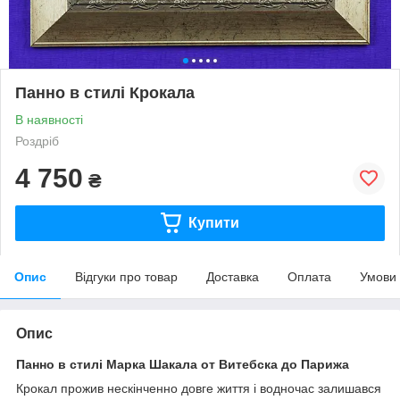
Панно в стилі Крокала
В наявності
Роздріб
4 750
₴
Купити
Опис
Відгуки про товар
Доставка
Оплата
Умови
Опис
Панно в стилі Марка Шакала
от Витебска до Парижа
Крокал прожив нескінченно довге життя і водночас залишався