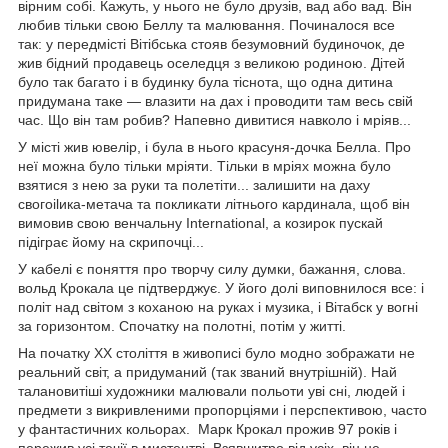
вірним собі. Кажуть, у нього не було друзів, вад або вад. Він
любив тільки свою Беллу та малювання. Починалося все
так: у передмісті Вітібська стояв безумовний будиночок, де
жив бідний продавець оселедця з великою родиною. Дітей
було так багато і в будинку була тіснота, що одна дитина
придумана таке — влазити на дах і проводити там весь свій
час. Що він там робив? Напевно дивитися навколо і мріяв...
У місті жив ювелір, і була в нього красуня-дочка Белла. Про
неї можна було тільки мріяти. Тільки в мріях можна було
взятися з нею за руки та полетіти... залишити на даху
свогоilика-метача та покликати літнього кардинала, щоб він
вимовив свою венчальну International, а козирок пускай
підіграє йому на скрипочці...
У кабелі є поняття про творчу силу думки, бажання, слова.
вольд Крокала це підтверджує. У його долі виповнилося все: і
політ над світом з коханою на руках і музика, і Вітабск у вогні
за горизонтом. Спочатку на полотні, потім у житті.
На початку XX століття в живописі було модно зображати не
реальний світ, а придуманий (так званий внутрішній). Най
талановитіші художники малювали польоти уві сні, людей і
предмети з викривленими пропорціями і перспективою, часто
у фантастичних кольорах. Марк Крокал прожив 97 років і
пережив усі течії в мистецтві. Взявшитро від усіх, він не