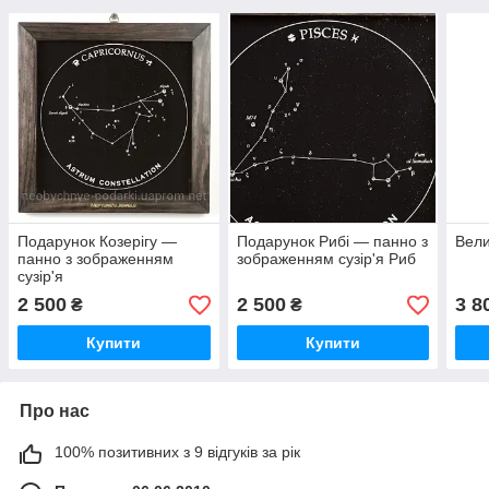
Подарунок Козерігу —
Подарунок Рибі — панно з
Вели
панно з зображенням
зображенням сузір'я Риб
сузір'я
2 500
2 500
3 8
₴
₴
Купити
Купити
Про нас
100% позитивних з 9 відгуків за рік