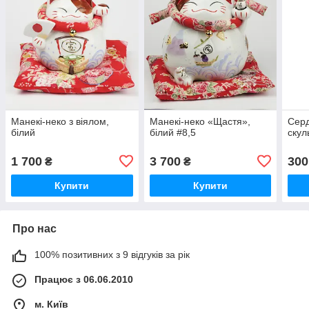
Манекі-неко з віялом,
Манекі-неко «Щастя»,
Серд
білий
білий #8,5
скул
1 700
3 700
300
₴
₴
Купити
Купити
Про нас
100% позитивних з 9 відгуків за рік
Працює з 06.06.2010
м. Київ