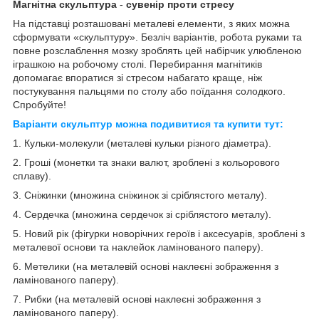
Магнітна скульптура
-
сувенір проти стресу
На підставці розташовані металеві елементи, з яких можна
сформувати «скульптуру». Безліч варіантів, робота руками та
повне розслаблення мозку зроблять цей набірчик улюбленою
іграшкою на робочому столі. Перебирання магнітиків
допомагає впоратися зі стресом набагато краще, ніж
постукування пальцями по столу або поїдання солодкого.
Спробуйте!
Варіанти скульптур можна подивитися та купити тут:
1. Кульки-молекули (металеві кульки різного діаметра).
2. Гроші (монетки та знаки валют, зроблені з кольорового
сплаву).
3. Сніжинки (множина сніжинок зі сріблястого металу).
4. Сердечка (множина сердечок зі сріблястого металу).
5. Новий рік (фігурки новорічних героїв і аксесуарів, зроблені з
металевої основи та наклейок ламінованого паперу).
6. Метелики (на металевій основі наклеєні зображення з
ламінованого паперу).
7. Рибки (на металевій основі наклеєні зображення з
ламінованого паперу).