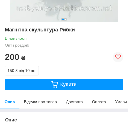
Магнітна скульптура Рибки
В наявності
Опт і роздріб
200
₴
150 ₴
від 10 шт.
Купити
Опис
Відгуки про товар
Доставка
Оплата
Умови
Опис