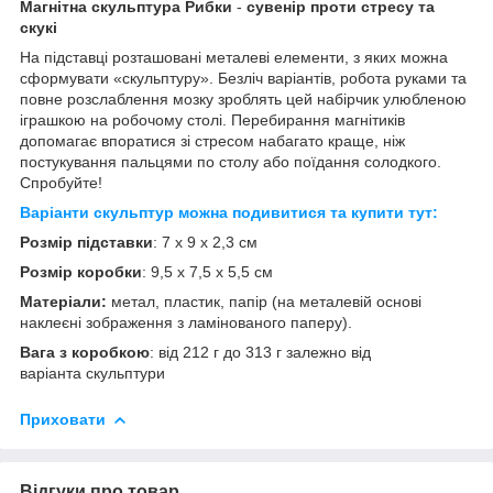
Магнітна скульптура
Рибки
-
сувенір проти стресу та
скукі
На підставці розташовані металеві елементи, з яких можна
сформувати «скульптуру». Безліч варіантів, робота руками та
повне розслаблення мозку зроблять цей набірчик улюбленою
іграшкою на робочому столі. Перебирання магнітиків
допомагає впоратися зі стресом набагато краще, ніж
постукування пальцями по столу або поїдання солодкого.
Спробуйте!
Варіанти скульптур можна подивитися та купити тут:
Розмір підставки
: 7 х 9 х 2,3 см
Розмір коробки
: 9,5 х 7,5 х 5,5 см
Матеріали:
метал, пластик, папір (на металевій основі
наклеєні зображення з ламінованого паперу).
Вага з коробкою
: від 212 г до 313 г залежно від
варіанта скульптури
Приховати
Відгуки про товар