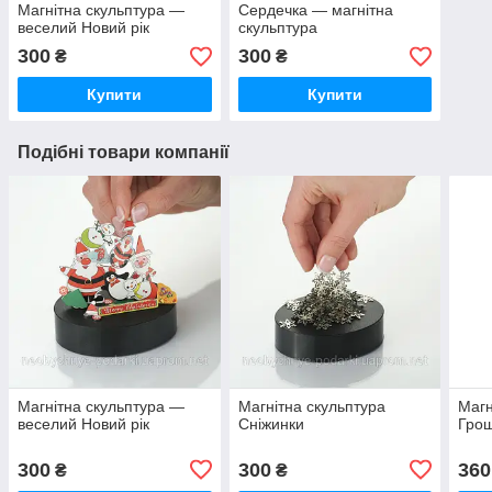
Магнітна скульптура —
Сердечка — магнітна
веселий Новий рік
скульптура
300
300
₴
₴
Купити
Купити
Подібні товари компанії
Магнітна скульптура —
Магнітна скульптура
Магн
веселий Новий рік
Сніжинки
Грош
300
300
360
₴
₴