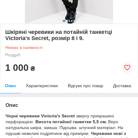
Шкіряні черевики на потайній танкетці
Victoria's Secret, розмір 8 і 9.
Немає в наявності
Роздріб
1 000
₴
Опис
Характеристики
Відгуки про товар
Доставка
Опис
Чорні черевики Victoria's Secret
зверху прикрашені
перфорацією.
Висота потайної танкетки 5,5 см.
Верх:
натуральна шкіра, замша. Підошва: штучний матеріал. На
підошві невеликі подряпини від примірки.
Черевики нові з