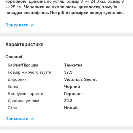
коробкою.
Довжина по устілці розмір 8 — 24,3 см, розмір 9
— 25 см.
Черевики не охоплюють щиколотку, тому їх
посадка специфічна. Потрібні примірки перед купівлею.
Приховати
Характеристики
Основні
Каблук/Підошва
Танкетка
Розмір жіночого взуття
37,5
Виробник
Victoria's Secret
Колір
Чорний
Візерунки і принти
Горошок
Довжина устілки
24.3
Стан
Новий
Приховати