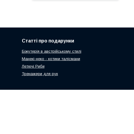
Статті про подарунки
Біжутерія в австрійському стилі
Манекі-неко - котики талісмани
Летючі Риби
Тренажери для рук