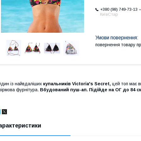
+380 (98) 749-73-13
КиївСтар
повернення товару п
дин із найвдаліших
купальників Victoria's Secret,
цей топ має в
ірмова фурнітура.
Вбудований пуш-ап. Підійде на ОГ до 84 с
арактеристики