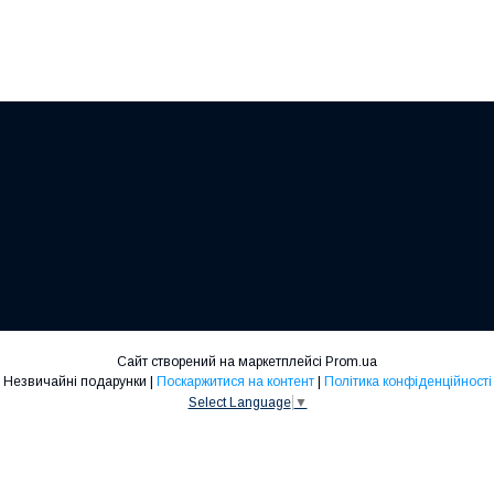
Сайт створений на маркетплейсі
Prom.ua
Незвичайні подарунки |
Поскаржитися на контент
|
Політика конфіденційності
Select Language
▼