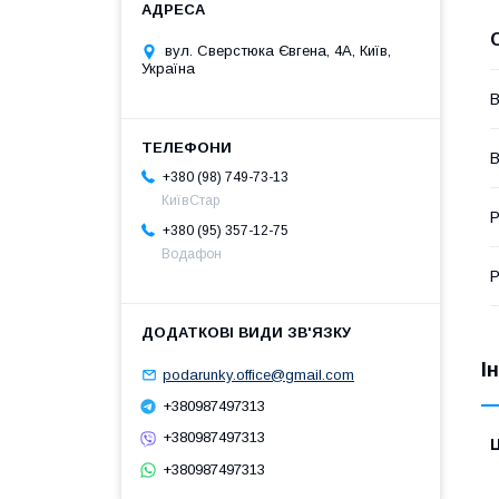
вул. Сверстюка Євгена, 4А, Київ,
Україна
В
В
+380 (98) 749-73-13
КиївСтар
Р
+380 (95) 357-12-75
Водафон
Р
І
podarunky.office@gmail.com
+380987497313
+380987497313
Ц
+380987497313