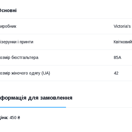
Основні
иробник
Victoria's
ізерунки і принти
Квітковий
озмір бюстгальтера
85A
озмір жіночого одягу (UA)
42
нформація для замовлення
іна:
450 ₴