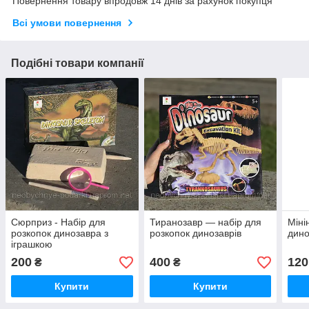
Повернення товару впродовж 14 днів за рахунок покупця
Всі умови повернення
Подібні товари компанії
Сюрприз - Набір для
Тиранозавр — набір для
Міні
розкопок динозавра з
розкопок динозаврів
дино
іграшкою
200
400
120
₴
₴
Купити
Купити