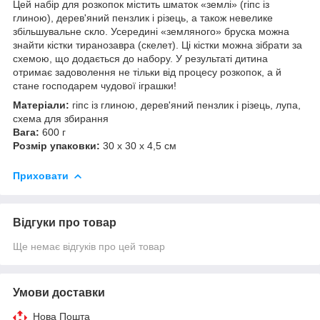
Цей набір для розкопок містить шматок «землі» (гіпс із
глиною), дерев'яний пензлик і різець, а також невелике
збільшувальне скло. Усередині «земляного» бруска можна
знайти кістки тиранозавра (скелет). Ці кістки можна зібрати за
схемою, що додається до набору. У результаті дитина
отримає задоволення не тільки від процесу розкопок, а й
стане господарем чудової іграшки!
Матеріали:
гіпс із глиною, дерев'яний пензлик і різець, лупа,
схема для збирання
Вага:
600 г
Розмір упаковки:
30 х 30 х 4,5 см
Приховати
Відгуки про товар
Ще немає відгуків про цей товар
Умови доставки
Нова Пошта