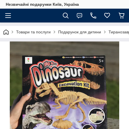
Незвичайні подарунки Київ, Україна
Товари та послуги
Подарунок для дитини
Тиранозав