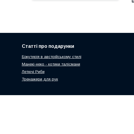
Ц
Статті про подарунки
Біжутерія в австрійському стилі
Манекі-неко - котики талісмани
Летючі Риби
Тренажери для рук