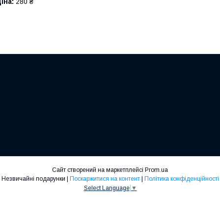
іна:
280 ₴
Сайт створений на маркетплейсі
Prom.ua
Незвичайні подарунки |
Поскаржитися на контент
|
Політика конфіденційності
Select Language
▼