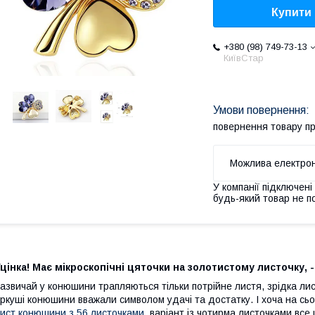
Купити
+380 (98) 749-73-13
КиївСтар
повернення товару п
У компанії підключені
будь-який товар не п
цінка! Має мікроскопічні цяточки на золотистому листочку, 
азвичай у конюшини трапляються тільки потрійне листя, зрідка ли
ркуші конюшини вважали символом удачі та достатку. І хоча на сьо
ист конюшини з 56 листочками,
варіант із чотирма листочками все 