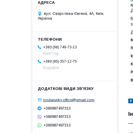
к
Д
вул. Сверстюка Євгена, 4А, Київ,
Б
Україна
з
Д
М
+380 (98) 749-73-13
П
КиївСтар
К
+380 (95) 357-12-75
К
Водафон
Р
В
podarunky.office@gmail.com
+380987497313
І
+380987497313
+380987497313