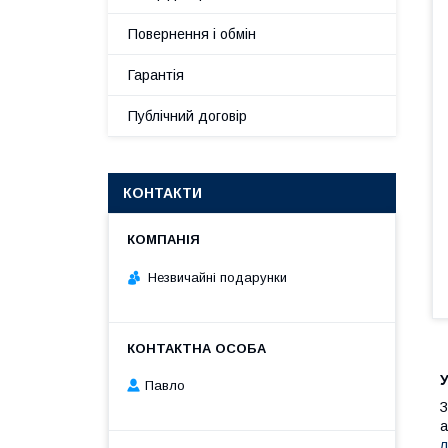
Повернення і обмін
Гарантія
Публічний договір
КОНТАКТИ
Незвичайні подарунки
У
Павло
З
а
л