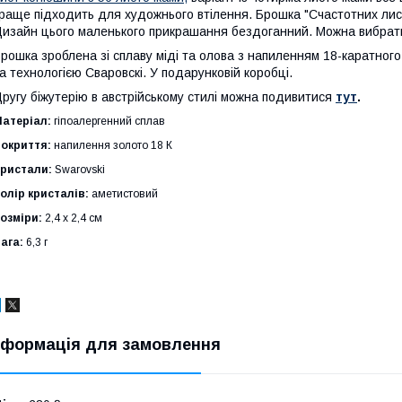
раще підходить для художнього втілення. Брошка "Счастотних лис
изайн цього маленького прикрашання бездоганний. Можна вибрати і
рошка зроблена зі сплаву міді та олова з напиленням 18-каратного
а технологією Сваровскі. У подарунковій коробці.
ругу біжутерію
в австрійському стилі можна подивитися
тут
.
атеріал:
гіпоалергенний сплав
окриття:
напилення золото 18 К
ристали:
Swarovski
олір кристалів:
аметистовий
озміри:
2,4 х 2,4 см
ага:
6,3 г
нформація для замовлення