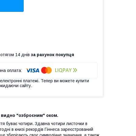
ротягом 14 днів
за рахунок покупця
 електронні платежі. Тепер ви можете купити
окидаючи сайту.
- видно "озброєним" оком.
стя буває чотири. Здавна чотири листочки в
годні в книзі рекордів Гіннеса зареєстрований
ще зберігають своє символічне значення, а також