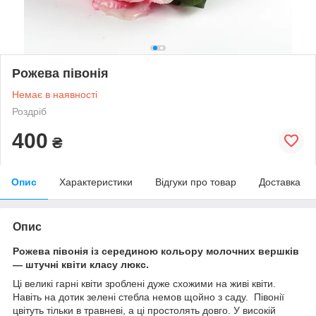
Рожева півонія
Немає в наявності
Роздріб
400
₴
Опис
Характеристики
Відгуки про товар
Доставка
Опис
Рожева півонія із серединою кольору молочних вершків
— штучні квіти класу люкс.
Ці великі гарні квіти зроблені дуже схожими на живі квіти.
Навіть на дотик зелені стебла немов щойно з саду. Півонії
цвітуть тільки в травневі, а ці простолять довго. У високій