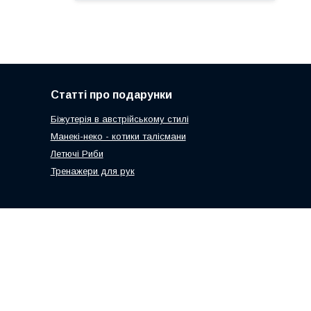
Статті про подарунки
Біжутерія в австрійському стилі
Манекі-неко - котики талісмани
Летючі Риби
Тренажери для рук