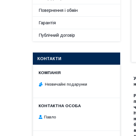
Повернення і обмін
Гарантія
Публічний договір
КОНТАКТИ
У
н
Незвичайні подарунки
п
ч
Н
Павло
н
б
а