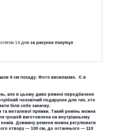
ротягом 14 днів
за рахунок покупця
 шов 6 см позаду. Фото висилаємо. Є в
нь, але в цьому диво ремені передбачене
отрібний чоловічий подарунок для тих, хто
ати біля себе заначку.
и та металевої пряжки. Такий ремінь можна
 для грошей виготовлена на внутрішньому
ас ножів. Довжину ременя можна регулювати
шого отвору — 100 см, до останнього — 110