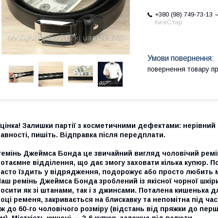
+380 (98) 749-73-13
КиївСтар
повернення товару п
цінка! Залишки партії з косметичними дефектами: нерівний
авності, пишіть. Відправка після передплати.
Ремінь Джеймса Бонда
це звичайний вигляд чоловічий ремі
отаємне відділення, що дає змогу заховати кілька купюр. П
асто їздить у відрядження, подорожує або просто любить м
аш ремінь Джеймса Бонда зроблений із якісної чорної шкір
осити як зі штанами, так і з джинсами. Поталена кишенька
оці ременя, закривається на блискавку та непомітна під ч
ж до 60-го чоловічого розміру (відстань від пряжки до пер