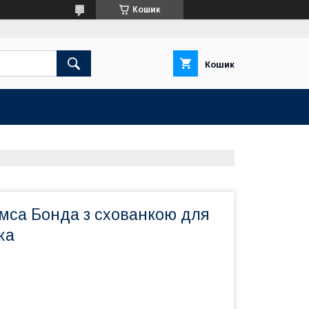
Кошик
Кошик
мса Бонда з схованкою для
ка