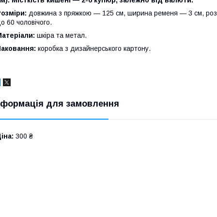
м). Місткість кишені — 2-6 купюр, залежно від валюти.
озміри:
довжина з пряжкою — 125 см, ширина ременя — 3 см, розм
о 60 чоловічого.
атеріали:
шкіра та метал.
Паковання:
коробка з дизайнерського картону.
нформація для замовлення
іна:
300 ₴