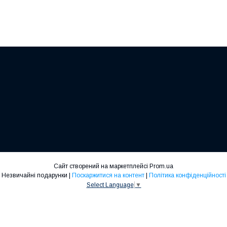
Сайт створений на маркетплейсі
Prom.ua
Незвичайні подарунки |
Поскаржитися на контент
|
Політика конфіденційності
Select Language
▼