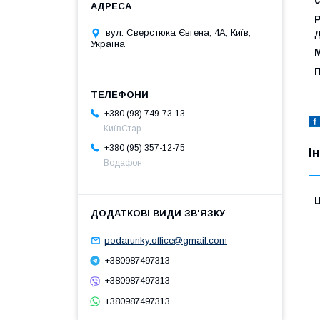
с
Р
д
вул. Сверстюка Євгена, 4А, Київ,
Україна
М
+380 (98) 749-73-13
КиївСтар
+380 (95) 357-12-75
І
Водафон
Ц
podarunky.office@gmail.com
+380987497313
+380987497313
+380987497313